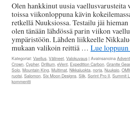
Olen hankkinut uusia vaellusvarusteita v
toissa viikonloppuna kävin kokeilemassa
retkellä Nuuksiossa. Testailu jäi hieman
olen tänään lähdössä parin viikon vaell
ympäristöön. Lähden liikkeelle Nikkalu
mukaan valikoin reittiä …
Lue loppuu
Kategoriat:
Vaellus
,
Välineet
,
Valokuvaus
|
Avainsanoina
Advent
Crown
,
Cypher
,
Drillium
,
eVent
,
Expedition Carbon
,
Granite Gea
Solo
,
Mountain King
,
Multimat
,
Nikkaluokta
,
norja
,
Nuuksio
,
OM
ruotsi
,
Salomon
,
Six Moon Designs
,
Slik
,
Sprint Pro II
,
Summit L
kommentti