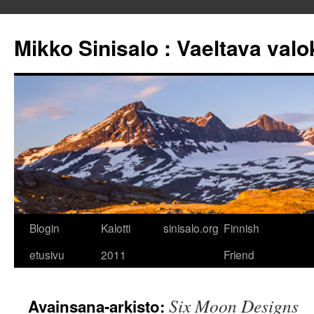
Mikko Sinisalo : Vaeltava val
Siirry
Blogin
Kalotti
sinisalo.org
Finnish
sisältöön
etusivu
2011
Friend
Six Moon Designs
Avainsana-arkisto: