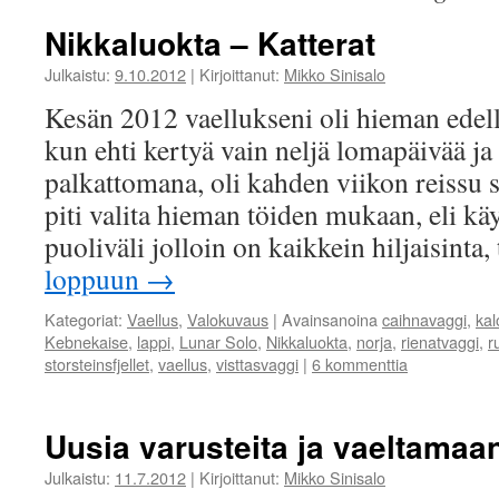
Nikkaluokta – Katterat
Julkaistu:
9.10.2012
|
Kirjoittanut:
Mikko Sinisalo
Kesän 2012 vaellukseni oli hieman edell
kun ehti kertyä vain neljä lomapäivää ja 
palkattomana, oli kahden viikon reissu 
piti valita hieman töiden mukaan, eli k
puoliväli jolloin on kaikkein hiljaisinta,
loppuun
→
Kategoriat:
Vaellus
,
Valokuvaus
|
Avainsanoina
caihnavaggi
,
kalo
Kebnekaise
,
lappi
,
Lunar Solo
,
Nikkaluokta
,
norja
,
rienatvaggi
,
r
storsteinsfjellet
,
vaellus
,
visttasvaggi
|
6 kommenttia
Uusia varusteita ja vaeltamaa
Julkaistu:
11.7.2012
|
Kirjoittanut:
Mikko Sinisalo