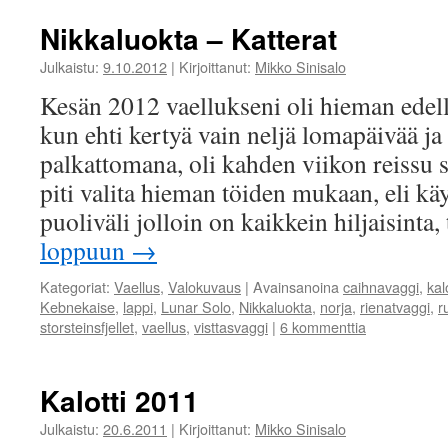
Nikkaluokta – Katterat
Julkaistu:
9.10.2012
|
Kirjoittanut:
Mikko Sinisalo
Kesän 2012 vaellukseni oli hieman edell
kun ehti kertyä vain neljä lomapäivää ja 
palkattomana, oli kahden viikon reissu 
piti valita hieman töiden mukaan, eli k
puoliväli jolloin on kaikkein hiljaisinta,
loppuun
→
Kategoriat:
Vaellus
,
Valokuvaus
|
Avainsanoina
caihnavaggi
,
kalo
Kebnekaise
,
lappi
,
Lunar Solo
,
Nikkaluokta
,
norja
,
rienatvaggi
,
r
storsteinsfjellet
,
vaellus
,
visttasvaggi
|
6 kommenttia
Kalotti 2011
Julkaistu:
20.6.2011
|
Kirjoittanut:
Mikko Sinisalo