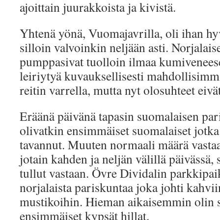
ajoittain juurakkoista ja kivistä.
Yhtenä yönä, Vuomajavrilla, oli ihan hy
silloin valvoinkin neljään asti. Norjalaise
pumppasivat tuolloin ilmaa kumiveneese
leiriytyä kuvauksellisesti mahdollisimm
reitin varrella, mutta nyt olosuhteet eivä
Eräänä päivänä tapasin suomalaisen par
olivatkin ensimmäiset suomalaiset jotka
tavannut. Muuten normaali määrä vastaan
jotain kahden ja neljän välillä päivässä, 
tullut vastaan. Övre Dividalin parkkipa
norjalaista pariskuntaa joka johti kahviin
mustikoihin. Hieman aikaisemmin olin s
ensimmäiset kypsät hillat.