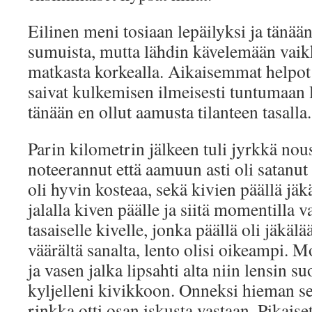
Eilinen meni tosiaan lepäilyksi ja tänään
sumuista, mutta lähdin kävelemään vaikk
matkasta korkealla. Aikaisemmat helpot p
saivat kulkemisen ilmeisesti tuntumaan li
tänään en ollut aamusta tilanteen tasalla.
Parin kilometrin jälkeen tuli jyrkkä nou
noteerannut että aamuun asti oli satanut 
oli hyvin kosteaa, sekä kivien päällä jäk
jalalla kiven päälle ja siitä momentilla v
tasaiselle kivelle, jonka päällä oli jäkä
väärältä sanalta, lento olisi oikeampi. M
ja vasen jalka lipsahti alta niin lensin 
kyljelleni kivikkoon. Onneksi hieman se
rinkka otti osan iskusta vastaan. Pikaiset