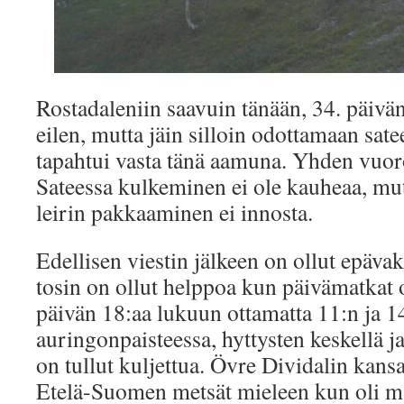
Rostadaleniin saavuin tänään, 34. päivänä
eilen, mutta jäin silloin odottamaan sat
tapahtui vasta tänä aamuna. Yhden vuor
Sateessa kulkeminen ei ole kauheaa, mutt
leirin pakkaaminen ei innosta.
Edellisen viestin jälkeen on ollut epävak
tosin on ollut helppoa kun päivämatkat 
päivän 18:aa lukuun ottamatta 11:n ja 14:
auringonpaisteessa, hyttysten keskellä j
on tullut kuljettua. Övre Dividalin kansa
Etelä-Suomen metsät mieleen kun oli mä