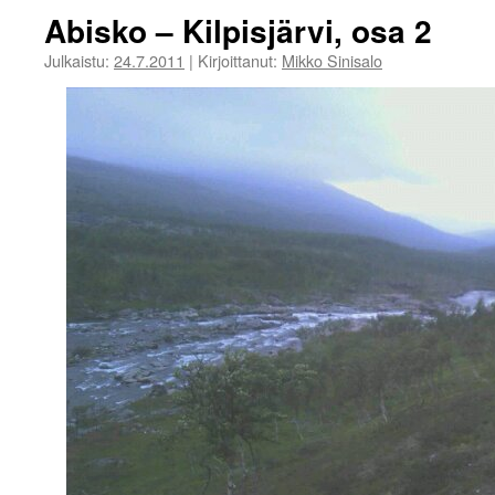
Abisko – Kilpisjärvi, osa 2
Julkaistu:
24.7.2011
|
Kirjoittanut:
Mikko Sinisalo