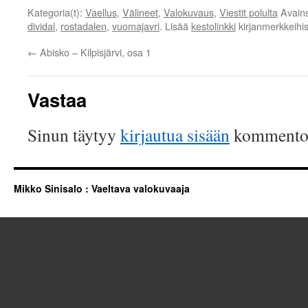
Kategoria(t):
Vaellus
,
Välineet
,
Valokuvaus
,
Viestit polulta
Avains
dividal
,
rostadalen
,
vuomajavri
. Lisää
kestolinkki
kirjanmerkkeihis
←
Abisko – Kilpisjärvi, osa 1
Vastaa
Sinun täytyy
kirjautua sisään
kommentoi
Mikko Sinisalo : Vaeltava valokuvaaja