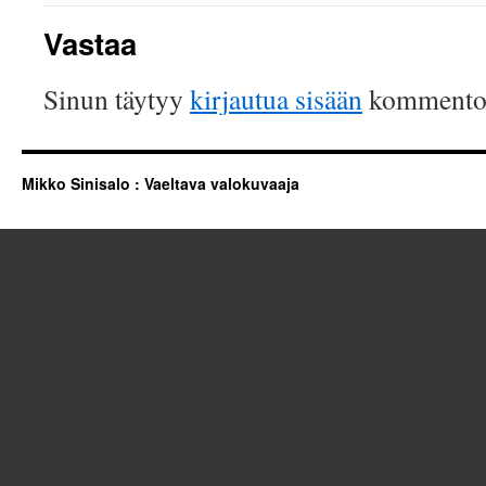
Vastaa
Sinun täytyy
kirjautua sisään
kommentoi
Mikko Sinisalo : Vaeltava valokuvaaja