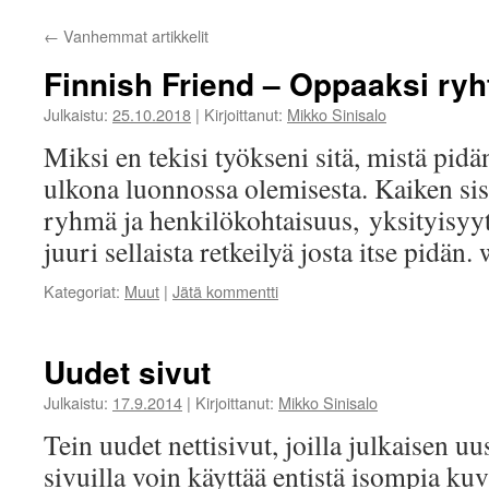
←
Vanhemmat artikkelit
Finnish Friend – Oppaaksi ry
Julkaistu:
25.10.2018
|
Kirjoittanut:
Mikko Sinisalo
Miksi en tekisi työkseni sitä, mistä pidän
ulkona luonnossa olemisesta. Kaiken sisä
ryhmä ja henkilökohtaisuus, yksityisyyt
juuri sellaista retkeilyä josta itse pidä
Kategoriat:
Muut
|
Jätä kommentti
Uudet sivut
Julkaistu:
17.9.2014
|
Kirjoittanut:
Mikko Sinisalo
Tein uudet nettisivut, joilla julkaisen uu
sivuilla voin käyttää entistä isompia kuv