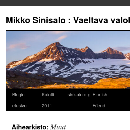
Mikko Sinisalo : Vaeltava val
Siirry
Blogin
Kalotti
sinisalo.org
Finnish
sisältöön
etusivu
2011
Friend
Muut
Aihearkisto: